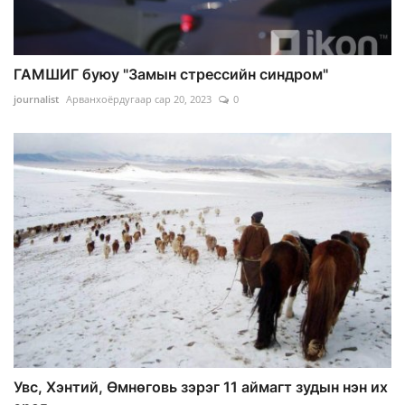
ГАМШИГ буюу "Замын стрессийн синдром"
journalist
Арванхоёрдугаар сар 20, 2023
0
Увс, Хэнтий, Өмнөговь зэрэг 11 аймагт зудын нэн их