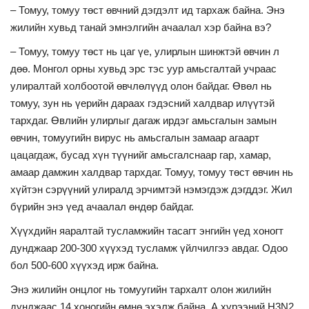
– Томуу, томуу төст өвчний дэгдэлт ид тархаж байна. Энэ
жилийн хувьд танай эмнэлгийн ачаалал хэр байна вэ?
– Томуу, томуу төст нь цаг үе, улирлын шинжтэй өвчин л
дөө. Монгол орны хувьд эрс тэс уур амьсгалтай учраас
улиралтай холбоотой өвчлөлүүд олон байдаг. Өвөл нь
томуу, зун нь үерийн дараах гэдэсний халдвар илүүтэй
тархдаг. Өвлийн улирлыг дагаж ирдэг амьсгалын замын
өвчин, томуугийн вирус нь амьсгалын замаар агаарт
цацагдаж, бусад хүн түүнийг амьсгалснаар гар, хамар,
амаар дамжин халдвар тархдаг. Томуу, томуу төст өвчин нь
хүйтэн сэрүүний улиралд эрчимтэй нэмэгдэж дэгддэг. Жил
бүрийн энэ үед ачаалал өндөр байдаг.
Хүүхдийн яаралтай тусламжийн тасагт энгийн үед хоногт
дунджаар 200-300 хүүхэд тусламж үйлчилгээ авдаг. Одоо
бол 500-600 хүүхэд ирж байна.
Энэ жилийн онцлог нь томуугийн тархалт олон жилийн
дунджаас 14 хоногийн өмнө эхэлж байна. А хүрээний H3N2