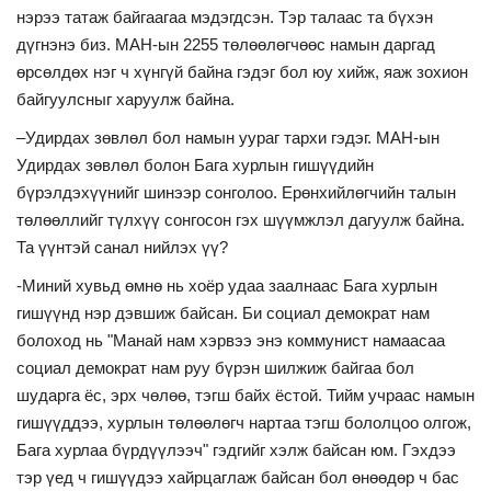
нэрээ татаж байгаагаа мэдэгдсэн. Тэр талаас та бүхэн
дүгнэнэ биз. МАН-ын 2255 төлөөлөгчөөс намын даргад
өрсөлдөх нэг ч хүнгүй байна гэдэг бол юу хийж, яаж зохион
байгуулсныг харуулж байна.
–Удирдах зөвлөл бол намын уураг тархи гэдэг. МАН-ын
Удирдах зөвлөл болон Бага хурлын гишүүдийн
бүрэлдэхүүнийг шинээр сонголоо. Ерөнхийлөгчийн талын
төлөөллийг түлхүү сонгосон гэх шүүмжлэл дагуулж байна.
Та үүнтэй санал нийлэх үү?
-Миний хувьд өмнө нь хоёр удаа заалнаас Бага хурлын
гишүүнд нэр дэвшиж байсан. Би социал демократ нам
болоход нь "Манай нам хэрвээ энэ коммунист намаасаа
социал демократ нам руу бүрэн шилжиж байгаа бол
шударга ёс, эрх чөлөө, тэгш байх ёстой. Тийм учраас намын
гишүүддээ, хурлын төлөөлөгч нартаа тэгш бололцоо олгож,
Бага хурлаа бүрдүүлээч" гэдгийг хэлж байсан юм. Гэхдээ
тэр үед ч гишүүдээ хайрцаглаж байсан бол өнөөдөр ч бас