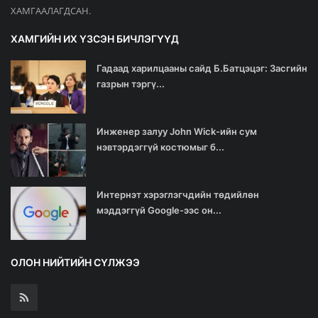
ХАМГААЛАГДСАН.
ХАМГИЙН ИХ ҮЗСЭН БИЧЛЭГҮҮД
Гадаад харилцааны сайд Б.Батцэцэг: Засгийн
газрын тэргү...
Инженер залуу John Wick-ийн cум
нэвтэрдэггүй костюмыг б...
Интернэт хэрэглэгчдийн төдийлөн
мэддэггүй Google-ээс он...
ОЛОН НИЙТИЙН СҮЛЖЭЭ