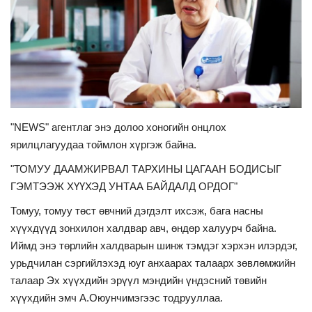
ТЕХНОЛОГИ
СПОРТ
"NEWS" агентлаг энэ долоо хоногийн онцлох
ярилцлагуудаа тоймлон хүргэж байна.
"ТОМУУ ДААМЖИРВАЛ ТАРХИНЫ ЦАГААН БОДИСЫГ
ГЭМТЭЭЖ ХҮҮХЭД УНТАА БАЙДАЛД ОРДОГ"
Томуу, томуу төст өвчний дэгдэлт ихсэж, бага насны
хүүхдүүд зонхилон халдвар авч, өндөр халуурч байна.
Иймд энэ төрлийн халдварын шинж тэмдэг хэрхэн илэрдэг,
урьдчилан сэргийлэхэд юуг анхаарах талаарх зөвлөмжийн
талаар Эх хүүхдийн эрүүл мэндийн үндэсний төвийн
хүүхдийн эмч А.Оюунчимэгээс тодрууллаа.