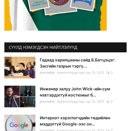
СҮҮЛД НЭМЭГДСЭН НИЙТЛЭЛҮҮД
Гадаад харилцааны сайд Б.Батцэцэг:
Засгийн газрын тэргү...
journalist
Арванхоёрдугаар сар 16, 2023
0
Инженер залуу John Wick-ийн cум
нэвтэрдэггүй костюмыг б...
journalist
Арванхоёрдугаар сар 20, 2023
0
Интернэт хэрэглэгчдийн төдийлөн
мэддэггүй Google-ээс он...
journalist
Арванхоёрдугаар сар 20, 2023
0