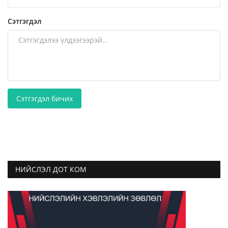
Сэтгэгдэл
Сэтгэгдэл бичих
НИЙСЛЭЛ ДОТ КОМ