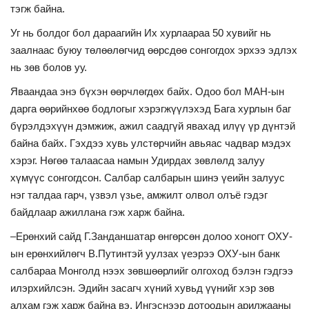
тэгж байна.
Уг нь болдог бол дараагийн Их хурлаараа 50 хувийг нь
заалнаас буюу төлөөлөгчид өөрсдөө сонгогдох эрхээ эдлэх
нь зөв болов уу.
Яваандаа энэ бүхэн өөрчлөгдөх байх. Одоо бол МАН-ын
дарга өөрийнхөө бодлогыг хэрэгжүүлэхэд Бага хурлын баг
бүрэлдэхүүн дэмжиж, ажил саадгүй явахад илүү үр дүнтэй
байна байх. Гэхдээ хувь улстөрчийн авьяас чадвар мэдэх
хэрэг. Нөгөө талаасаа намын Удирдах зөвлөлд залуу
хүмүүс сонгогдсон. Салбар салбарын шинэ үеийн залуус
нэг талдаа гарч, үзвэл үзье, амжилт олвол олъё гэдэг
байдлаар ажиллана гэж харж байна.
–Ерөнхий сайд Г.Занданшатар өнгөрсөн долоо хоногт ОХУ-
ын ерөнхийлөгч В.Путинтэй уулзах үеэрээ ОХУ-ын банк
салбараа Монголд нээх зөвшөөрлийг олгоход бэлэн гэдгээ
илэрхийлсэн. Эдийн засагч хүний хувьд үүнийг хэр зөв
алхам гэж харж байна вэ. Ингэснээр дотоодын арилжааны