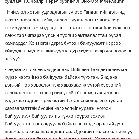
судлаач Г.Очбаяр. Гэрэл зургийг Л.Энх-Оргил/News.mn
–Нийслэл хотын удирдлагын зүгээс Гандангийн дэнжид
газар чөлөөлөлт хийж, аялал жуулчлалын чиглэлээр
тохижуулна гэж мэдэгдсэн. Гэтэл хотын төвд байрлах энэ
дэнж тэр чигээрээ улсын тусгай хамгаалалттай бүсэд
хамаардаг. Хэн нэгэн дарга бүтээн байгуулалт нэрээр
айлуудыг нүүлгэн шилжүүлж, дур мэдэн газар чөлөөлөх нь
зөв үү?
-Гандантэгчинлэн хийдийг анх 1838 анд Гандантэгчинлэн
хүрээ нэртэйгээр байгуулж байсан түүхтэй. Бид энэ
дэнжийг гэр хороолол гэж харахаас илүүтэй хүрээний
төлөвлөлтөө хэрхэн орчин үеийн болгож, хадгалж авч
үлдэх вэ гэдгийг ярих ёстой. Гэтэл өнөөдөр энэ тусгай
хамгаалалттай бүсийн нэг хэсгийг нурааж, ногоон
байгууламж байгуулах нь түүхэн хүрээ зохион
байгуулалтыг алдагдуулж байгаа эсэхэд яаралтай дүн
шинжилгээ хийх шаардлагатай. Одоогийн төлөвлөлт зөв үү,