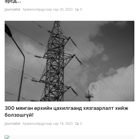
эрсд...
journalist
Арванхоёрдугаар сар 20, 2023
0
300 мянган өрхийн цахилгаанд хязгаарлалт хийж
болзошгүй!
journalist
Арванхоёрдугаар сар 14, 2023
0