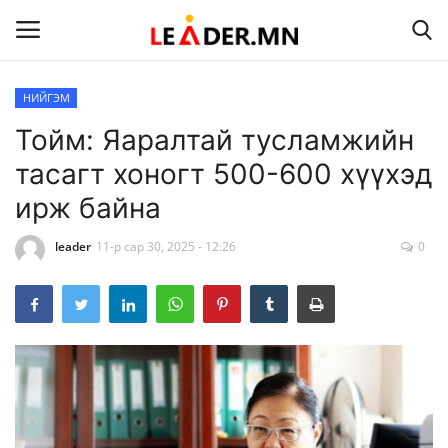
НИЙГЭМ
Тойм: Яаралтай тусламжийн
Нүүр
тасагт хоногт 500-600 хүүхэд
Холбоо барих
ирж байна
УЛС ТӨР
leader
11-р сар 30, 2025 - 12:26
0
НИЙГЭМ
ЭДИЙН ЗАСАГ
ЭРҮҮЛ МЭНД
ДЭЛХИЙ