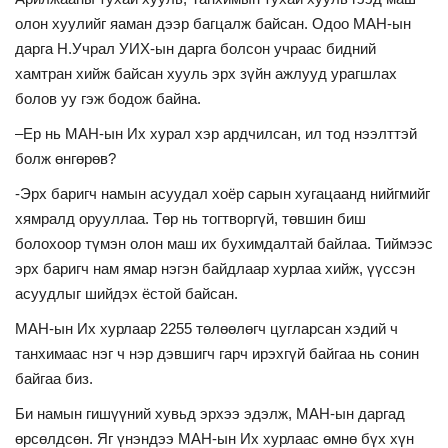
олон хуулийг яаман дээр багцалж байсан. Одоо МАН-ын
дарга Н.Учрал УИХ-ын дарга болсон учраас бидний
хамтран хийж байсан хууль эрх зүйн ажлууд урагшлах
болов уу гэж бодож байна.
–Ер нь МАН-ын Их хурал хэр ардчилсан, ил тод нээлттэй
болж өнгөрөв?
-Эрх баригч намын асуудал хоёр сарын хугацаанд нийгмийг
хямралд орууллаа. Төр нь тогтворгүй, төвшин биш
болохоор түмэн олон маш их бухимдалтай байлаа. Тиймээс
эрх баригч нам ямар нэгэн байдлаар хурлаа хийж, үүссэн
асуудлыг шийдэх ёстой байсан.
МАН-ын Их хурлаар 2255 төлөөлөгч цугларсан хэдий ч
танхимаас нэг ч нэр дэвшигч гарч ирэхгүй байгаа нь сонин
байгаа биз.
Би намын гишүүний хувьд эрхээ эдэлж, МАН-ын даргад
өрсөлдсөн. Яг үнэндээ МАН-ын Их хурлаас өмнө бүх хүн