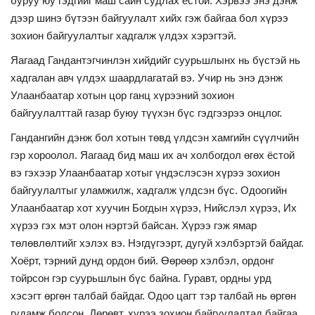
буруу юу гэдгийг маш сайн судлах ёстой. Хэрвээ энэ дэнж
дээр шинэ бүтээн байгуулалт хийх гэж байгаа бол хүрээ
зохион байгуулалтыг хадгалж үлдэх хэрэгтэй.
Яагаад Гандантэгчинлэн хийдийг суурьшлынх нь бүстэй нь
хадгалан авч үлдэх шаардлагатай вэ. Учир нь энэ дэнж
Улаанбаатар хотын цор ганц хүрээний зохион
байгуулалттай газар буюу түүхэн бүс гэдгээрээ онцлог.
Гандангийн дэнж бол хотын төвд үлдсэн хамгийн сүүлчийн
гэр хороолол. Яагаад бид маш их ач холбогдол өгөх ёстой
вэ гэхээр Улаанбаатар хотыг үндэслэсэн хүрээ зохион
байгуулалтыг уламжилж, хадгалж үлдсэн бүс. Одоогийн
Улаанбаатар хот хуучин Богдын хүрээ, Нийслэл хүрээ, Их
хүрээ гэх мэт олон нэртэй байсан. Хүрээ гэж ямар
төлөвлөлтийг хэлэх вэ. Нэгдүгээрт, дугуй хэлбэртэй байдаг.
Хоёрт, тэрний дунд ордон бий. Өөрөөр хэлбэл, ордонг
тойрсон гэр суурьшлын бүс байна. Гуравт, ордны урд
хэсэгт өргөн талбай байдаг. Одоо цагт тэр талбай нь өргөн
гудамж болсон. Дөрөвт, хүрээ зохион байгуулалтад байгаа