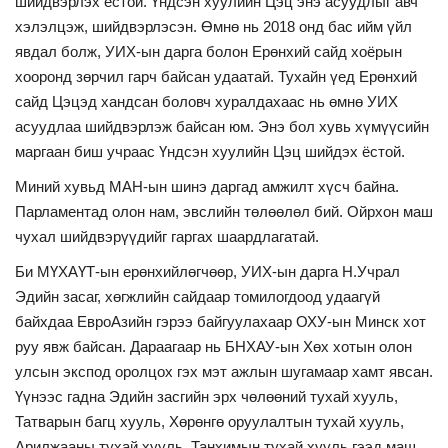
шийдвэрлэх ёстой. Үндсэн хуулийн Цэц энэ асуудлыг авч
хэлэлцэж, шийдвэрлэсэн. Өмнө нь 2018 онд бас ийм үйл
явдал болж, УИХ-ын дарга болон Ерөнхий сайд хоёрын
хооронд зөрчил гарч байсан удаатай. Тухайн үед Ерөнхий
сайд Цэцэд хандсан боловч хуралдахаас нь өмнө УИХ
асуудлаа шийдвэрлэж байсан юм. Энэ бол хувь хүмүүсийн
маргаан биш учраас Үндсэн хуулийн Цэц шийдэх ёстой.
Миний хувьд МАН-ын шинэ даргад амжилт хүсч байна.
Парламентад олон нам, эвслийн төлөөлөл бий. Ойрхон маш
чухал шийдвэрүүдийг гаргах шаардлагатай.
Би МҮХАҮТ-ын ерөнхийлөгчөөр, УИХ-ын дарга Н.Учрал
Эдийн засаг, хөгжлийн сайдаар томилогдоод удаагүй
байхдаа ЕвроАзийн гэрээ байгуулахаар ОХУ-ын Минск хот
руу явж байсан. Дараагаар нь БНХАУ-ын Хөх хотын олон
улсын экспод оролцох гэх мэт ажлын шугамаар хамт явсан.
Үүнээс гадна Эдийн засгийн эрх чөлөөний тухай хууль,
Татварын багц хууль, Хөрөнгө оруулалтын тухай хууль,
Арилжааны тухай хууль, Танхимын тухай хууль гээд маш