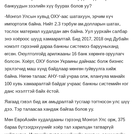
банкуудын зээлийн хүү буурах болов уу?
-Монгол Улсын хувьд ОХУ-аас шатахуун, эрчим хүч
импортолж байна. Нийт 2.3 тэрбум ам.долларын шатах,
тослох материал худалдан авч байна. Уул уурхайн салбар
энэ хоёроос шууд хамааралтай. Бид 2017, 2018 онд Дубайн
нэмэлт гэрээний дараа банкны системээ барууныханд
өгсөн. Оюултолгойд арилжааны 16 банк хөрөнгө оруулагч
болсон. Хоёрт, ОХУ болон Украины дайнаас болж бизнес
эрхлэгчид маш хүнд байдлаар мөнгөн гуйвуулга хийж
байна. Нөгөө талаас АНУ-тай учраа олж, ялангуяа манайх
100 хувь хамааралтай байдаг учраас банкны системийн нэг
данс нээлттэй байх ёстой.
Яагаад гэвэл бид аж амьдралтай тусгаар тогтносон улс шүү
дээ. Тэр талаасаа хандаж байгаа болов уу.
Мөн ЕвроАзийн худалдааны гэрээнд Монгол Улс орж, 375
бараа бүтээгдэхүүнийг хоёр тал харилцан татваргүй