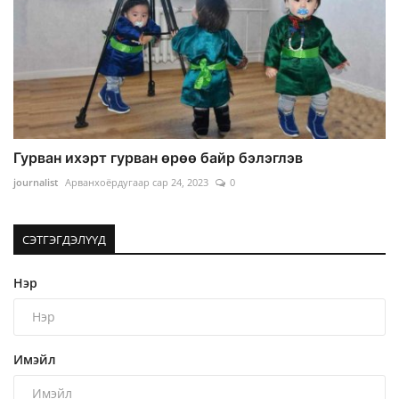
Гурван ихэрт гурван өрөө байр бэлэглэв
journalist
Арванхоёрдугаар сар 24, 2023
0
СЭТГЭГДЭЛҮҮД
Нэр
Имэйл