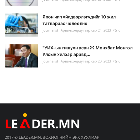
Япон чип үйлдвэрлэгчдийг 10 жил
татвараас чөлөөлнө
journalist
Арванхоёрдугаар сар 24, 2023
0
"УИХ-ын гишүүн асан Ж.Мөнхбат Монгол
Улсын хилээр аравд...
journalist
Арванхоёрдугаар сар 20, 2023
0
2017 © LEADER.MN. ЗОХИОГЧИЙН ЭРХ ХУУЛИАР