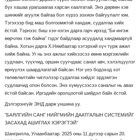
бүх хашаа урагшаагаа харсан хаалгатай. Энэ дөрвөн хэв
шинжийг агуулж байгаа бол хүрээ зохион байгуулалт юм.
Тэгэхээр бид маш болгоомжтой хандаж, судалгаа хийх
ёстой. Тэрнээс биш хэн нэгэн дарга гарч ирээд "Би ингэж
өөрчлөх гэж байна" гэдэг байдлаар асуудалд хандмааргүй
байна. Хотын дарга Х.Нямбаатар хэтэрхий хүч түрж ажил
хийж байна. Уг нь энэ ажлыг хийхээсээ өмнө мэргэжлийн
судлаач, түүхчид, оршин суугчдаас санал авч, хэлэлцүүлэг
өрнүүлэх шаардлагатай байсан. Нэг үеэ бодоход хот
төлөвлөлтийн чиглэлээр судалгаа хийдэг эрдэмтэн
судлаачид олон болсон. Энэ хүмүүсээсээ саналыг нь авах
ёстой байсан. Иргэдийн оролцоотой шийдэл байх ёстой.
Дэлгэрэнгүйг ЭНД дарж уншина уу.
"БАЯЛГИЙН САНГ НИЙГМИЙН ДААТГАЛЫН СИСТЕМИЙГ
ЗАСАХАД АШИГЛАХ ХЭРЭГТЭЙ"
Шангрилла, Улаанбаатар. 2025 оны 11 дүгээр сарын 20.