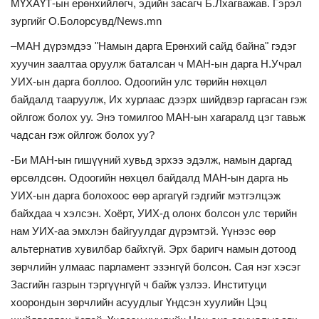
МҮХАҮТ-ын ерөнхийлөгч, эдийн засагч Б.Лхагважав. Гэрэл
зургийг О.Болорсувд/News.mn
–МАН дүрэмдээ "Намын дарга Ерөнхий сайд байна" гэдэг
хуучин заалтаа оруулж баталсан ч МАН-ын дарга Н.Учрал
УИХ-ын дарга боллоо. Одоогийн улс төрийн нөхцөл
байдалд тааруулж, Их хурлаас дээрх шийдвэр гаргасан гэж
ойлгож болох уу. Энэ томилгоо МАН-ын хагаралд цэг тавьж
чадсан гэж ойлгож болох уу?
-Би МАН-ын гишүүний хувьд эрхээ эдэлж, намын даргад
өрсөлдсөн. Одоогийн нөхцөл байдалд МАН-ын дарга нь
УИХ-ын дарга болохоос өөр аргагүй гэдгийг мэтгэлцэж
байхдаа ч хэлсэн. Хоёрт, УИХ-д олонх болсон улс төрийн
нам УИХ-аа эмхлэн байгуулдаг дүрэмтэй. Үүнээс өөр
альтернатив хувилбар байхгүй. Эрх баригч намын дотоод
зөрчлийн улмаас парламент эзэнгүй болсон. Сая нэг хэсэг
Засгийн газрын тэргүүнгүй ч байж үзлээ. Институци
хоорондын зөрчлийн асуудлыг Үндсэн хуулийн Цэц