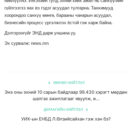
нийлүүлнэ. Ингэхийн тулд эхний хийх ажил нь санхүүгийн
гүйлгээгээ яах вэ гэдэг асуудал тулгарна. Танхимууд
хоорондоо санхүү мөнгө, барааны чанарын асуудал,
бизнесийн процесс үргэлжлэх ёстой гэж харж байна.
Дэлгэрэнгүйг ЭНД дарж уншина уу.
Эх сурвалж: news.mn
ӨМНӨХ НИЙТЛЭЛ
Энэ оны эхний 10 сарын байдлаар 99.430 хэрэгт мөрдөн
шалгах ажиллагааг явуулж, ө...
ДАРААГИЙН НИЙТЛЭЛ
УИХ-ын ЕНБД Л.Өлзийсайхан гэж хэн бэ?