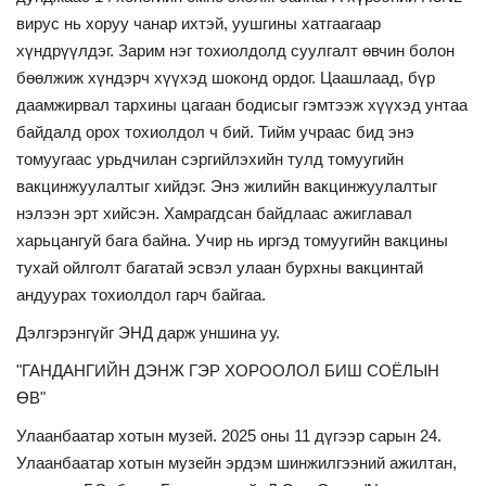
вирус нь хоруу чанар ихтэй, уушгины хатгаагаар
хүндрүүлдэг. Зарим нэг тохиолдолд суулгалт өвчин болон
бөөлжиж хүндэрч хүүхэд шоконд ордог. Цаашлаад, бүр
даамжирвал тархины цагаан бодисыг гэмтээж хүүхэд унтаа
байдалд орох тохиолдол ч бий. Тийм учраас бид энэ
томуугаас урьдчилан сэргийлэхийн тулд томуугийн
вакцинжуулалтыг хийдэг. Энэ жилийн вакцинжуулалтыг
нэлээн эрт хийсэн. Хамрагдсан байдлаас ажиглавал
харьцангуй бага байна. Учир нь иргэд томуугийн вакцины
тухай ойлголт багатай эсвэл улаан бурхны вакцинтай
андуурах тохиолдол гарч байгаа.
Дэлгэрэнгүйг ЭНД дарж уншина уу.
"ГАНДАНГИЙН ДЭНЖ ГЭР ХОРООЛОЛ БИШ СОЁЛЫН
ӨВ"
Улаанбаатар хотын музей. 2025 оны 11 дүгээр сарын 24.
Улаанбаатар хотын музейн эрдэм шинжилгээний ажилтан,